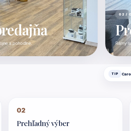
02 / 
predajňa
Pr
kojne a pohodlne.
Rámy sú
Caro
TIP
02
Prehľadný výber