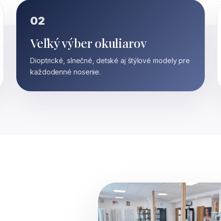
02
Veľký výber okuliarov
Dioptrické, slnečné, detské aj štýlové modely pre
každodenné nosenie.