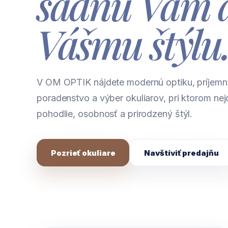
sadnú Vám 
Vášmu štýlu
V OM OPTIK nájdete modernú optiku, príjemn
poradenstvo a výber okuliarov, pri ktorom nejd
pohodlie, osobnosť a prirodzený štýl.
Pozrieť okuliare
Navštíviť predajňu