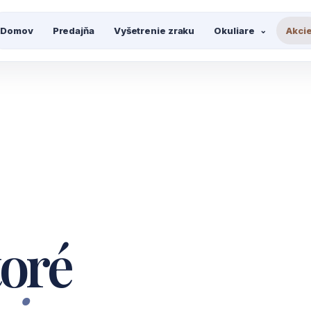
Domov
Predajňa
Vyšetrenie zraku
Okuliare
Akci
⌄
toré