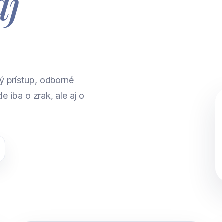
aj
.
ý prístup, odborné
e iba o zrak, ale aj o