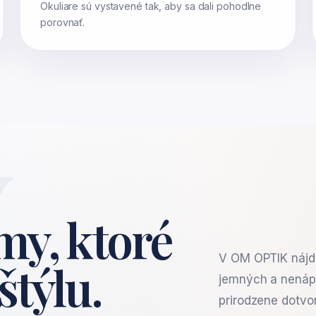
Okuliare sú vystavené tak, aby sa dali pohodlne
porovnať.
Y
my, ktoré
V OM OPTIK nájde
štýlu.
jemných a nenápa
prirodzene dotvo