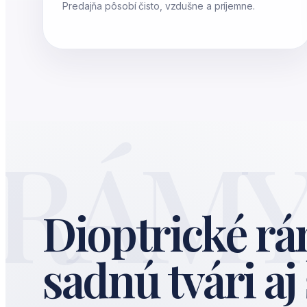
Predajňa pôsobí čisto, vzdušne a príjemne.
RÁM
Dioptrické rá
sadnú tvári aj 