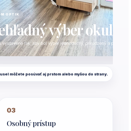
OM OPTIK
ehľadný výber okuliar
 vystavené tak, aby bol výber jednoduchý, prirodzený a prehľadný
usel môžete posúvať aj prstom alebo myšou do strany.
03
Osobný prístup