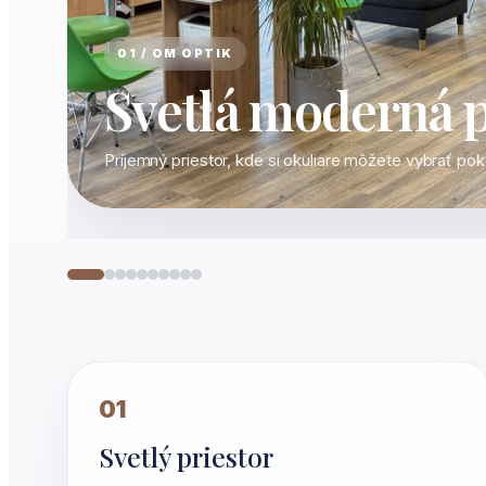
01 / OM OPTIK
Svetlá moderná 
Príjemný priestor, kde si okuliare môžete vybrať po
01
Svetlý priestor