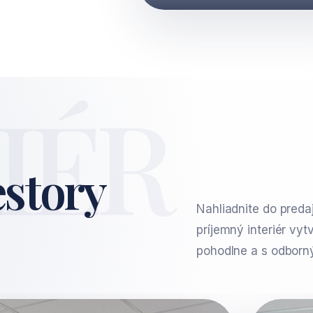
IÉR
estory
Nahliadnite do preda
príjemný interiér vytv
pohodlne a s odbor