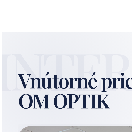
INTER
Vnútorné pri
OM OPTIK