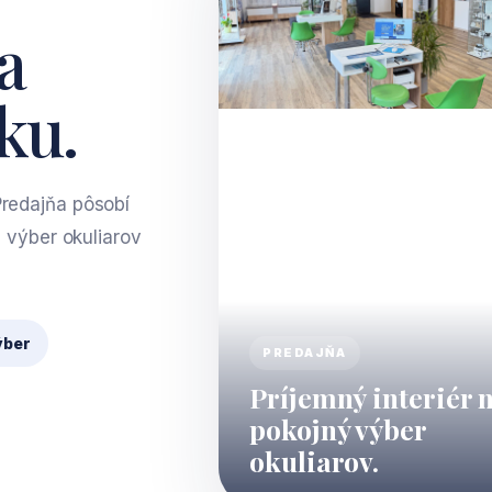
a
ku.
redajňa pôsobí
l výber okuliarov
ýber
PREDAJŇA
Príjemný interiér 
pokojný výber
okuliarov.